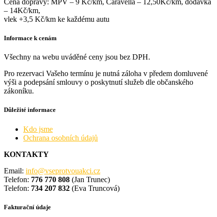
Cena dopravy: MPV – 9 Kč/km, Caravella – 12,50Kč/km, dodávka
– 14Kč/km,
vlek +3,5 Kč/km ke každému autu
Informace k cenám
Všechny na webu uváděné ceny jsou bez DPH.
Pro rezervaci Vašeho termínu je nutná záloha v předem domluvené
výši a podepsání smlouvy o poskytnutí služeb dle občanského
zákoníku.
Důležité informace
Kdo jsme
Ochrana osobních údajů
KONTAKTY
Email:
info@vseprotvouakci.cz
Telefon:
776 770 808
(Jan Trunec)
Telefon:
734 207 832
(Eva Truncová)
Fakturační údaje