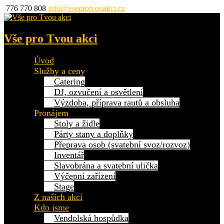
776 770 808
info@vseprotvouakci.cz
Vše pro Tvou akci
Úvod
Služby a ceny
Catering
DJ, ozvučení a osvětlení
Výzdoba, příprava rautů a obsluha
Pronájem
Stoly a židle
Párty stany a doplňky
Přeprava osob (svatební svoz/rozvoz)
Inventář
Slavobrána a svatební ulička
Výčepní zařízení
Stage
Z našich akcí
Kdo jsme
Vendolská hospůdka