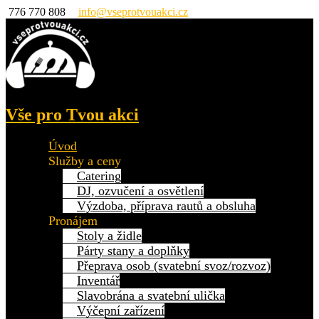
776 770 808
info@vseprotvouakci.cz
Vše pro Tvou akci
Úvod
Služby a ceny
Catering
DJ, ozvučení a osvětlení
Výzdoba, příprava rautů a obsluha
Pronájem
Stoly a židle
Párty stany a doplňky
Přeprava osob (svatební svoz/rozvoz)
Inventář
Slavobrána a svatební ulička
Výčepní zařízení