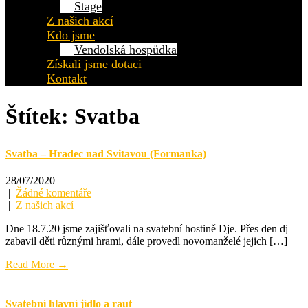
Stage
Z našich akcí
Kdo jsme
Vendolská hospůdka
Získali jsme dotaci
Kontakt
Štítek:
Svatba
Svatba – Hradec nad Svitavou (Formanka)
28/07/2020
|
Žádné komentáře
|
Z našich akcí
Dne 18.7.20 jsme zajišťovali na svatební hostině Dje. Přes den dj
zabavil děti různými hrami, dále provedl novomanželé jejich […]
Read More →
Svatební hlavní jídlo a raut