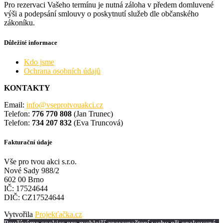
Pro rezervaci Vašeho termínu je nutná záloha v předem domluvené
výši a podepsání smlouvy o poskytnutí služeb dle občanského
zákoníku.
Důležité informace
Kdo jsme
Ochrana osobních údajů
KONTAKTY
Email:
info@vseprotvouakci.cz
Telefon:
776 770 808
(Jan Trunec)
Telefon:
734 207 832
(Eva Truncová)
Fakturační údaje
Vše pro tvou akci s.r.o.
Nové Sady 988/2
602 00 Brno
IČ: 17524644
DIČ: CZ17524644
Vytvořila
Projekťačka.cz