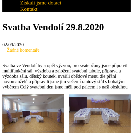
Získali jsme dotaci
Kontakt
Svatba Vendolí 29.8.2020
02/09/2020
|
Žádné komentáře
Svatba ve Vendolí byla opět výzvou, pro svatebčany jsme připravili
multifunkční sál, výzdoba a založení svatební tabule, příprava a
výzdoba sálu, dětský koutek, uvařili obědové menu dle přání
novomanželů a připravili jsme jim večerní rautový stůl s bohatým
výběrem Celý svatební den jsme měli pod palcem i s naší obsluhou