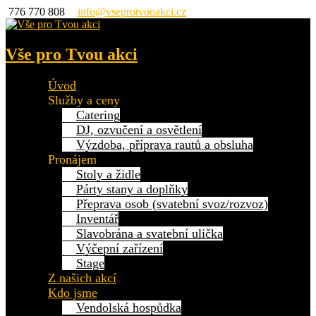
776 770 808
info@vseprotvouakci.cz
Vše pro Tvou akci
Úvod
Služby a ceny
Catering
DJ, ozvučení a osvětlení
Výzdoba, příprava rautů a obsluha
Pronájem
Stoly a židle
Párty stany a doplňky
Přeprava osob (svatební svoz/rozvoz)
Inventář
Slavobrána a svatební ulička
Výčepní zařízení
Stage
Z našich akcí
Kdo jsme
Vendolská hospůdka